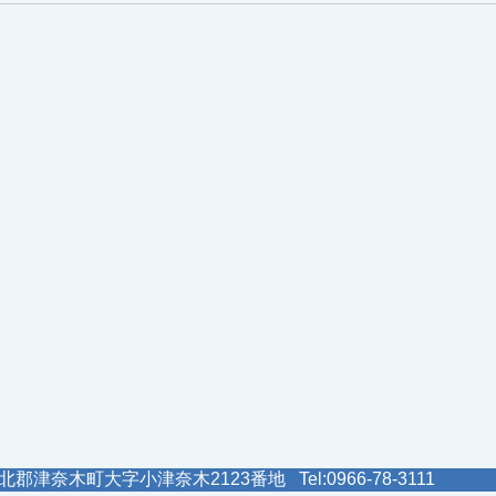
郡津奈木町大字小津奈木2123番地 Tel:0966-78-3111