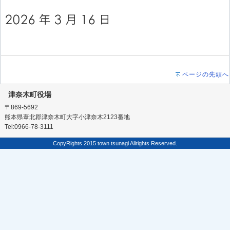
ページの先頭へ
津奈木町役場
〒869-5692
熊本県葦北郡津奈木町大字小津奈木2123番地
Tel:0966-78-3111
CopyRights 2015 town tsunagi Allrights Reserved.