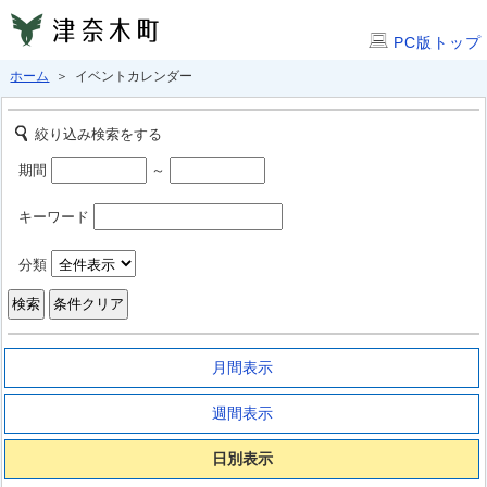
PC版トップ
ホーム
＞ イベントカレンダー
絞り込み検索をする
期間
～
キーワード
分類
月間表示
週間表示
日別表示