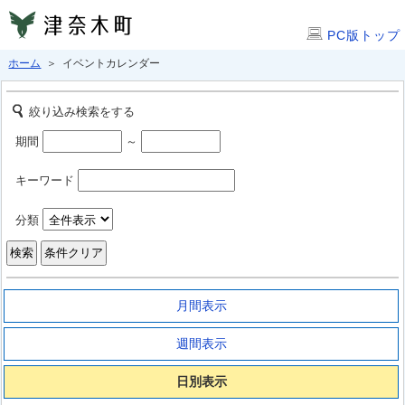
PC版トップ
ホーム
＞ イベントカレンダー
絞り込み検索をする
期間
～
キーワード
分類
月間表示
週間表示
日別表示