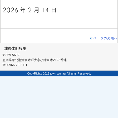
ページの先頭へ
津奈木町役場
〒869-5692
熊本県葦北郡津奈木町大字小津奈木2123番地
Tel:0966-78-3111
CopyRights 2015 town tsunagi Allrights Reserved.