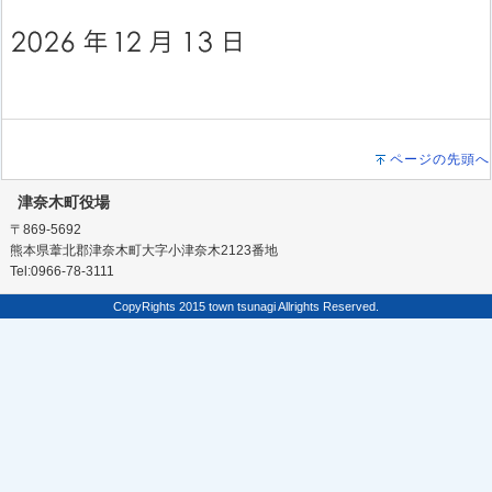
ページの先頭へ
津奈木町役場
〒869-5692
熊本県葦北郡津奈木町大字小津奈木2123番地
Tel:0966-78-3111
CopyRights 2015 town tsunagi Allrights Reserved.