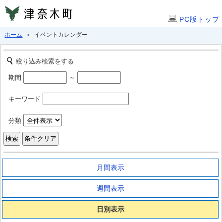
PC版トップ
ホーム
＞ イベントカレンダー
絞り込み検索をする
期間
～
キーワード
分類
月間表示
週間表示
日別表示