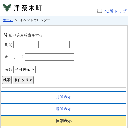
PC版トップ
ホーム
＞ イベントカレンダー
絞り込み検索をする
期間
～
キーワード
分類
月間表示
週間表示
日別表示