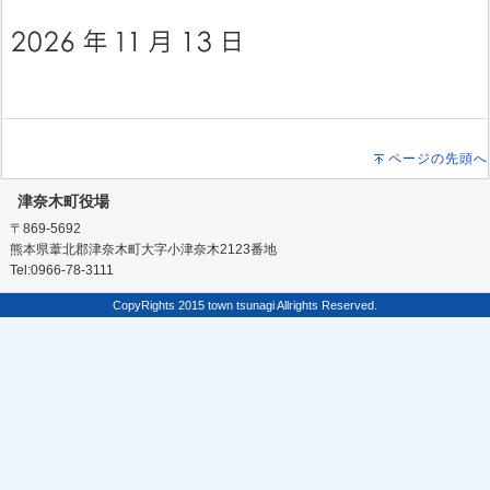
ページの先頭へ
津奈木町役場
〒869-5692
熊本県葦北郡津奈木町大字小津奈木2123番地
Tel:0966-78-3111
CopyRights 2015 town tsunagi Allrights Reserved.