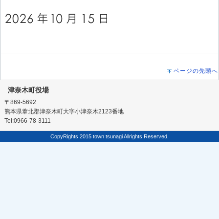
ページの先頭へ
津奈木町役場
〒869-5692
熊本県葦北郡津奈木町大字小津奈木2123番地
Tel:0966-78-3111
CopyRights 2015 town tsunagi Allrights Reserved.