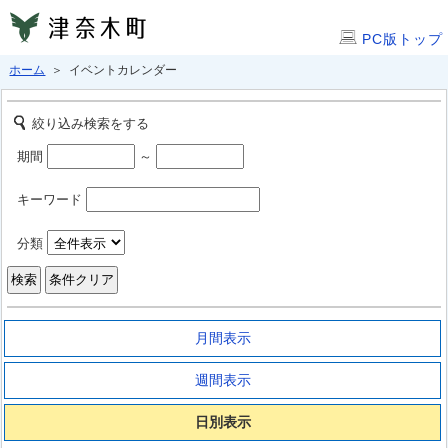
PC版トップ
ホーム
＞ イベントカレンダー
絞り込み検索をする
期間
～
キーワード
分類
月間表示
週間表示
日別表示