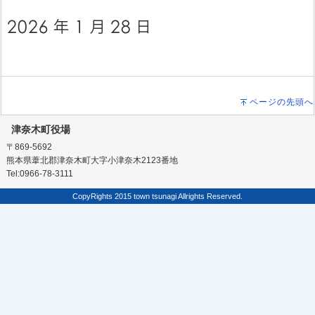
ページの先頭へ
津奈木町役場
〒869-5692
熊本県葦北郡津奈木町大字小津奈木2123番地
Tel:0966-78-3111
CopyRights 2015 town tsunagi Allrights Reserved.