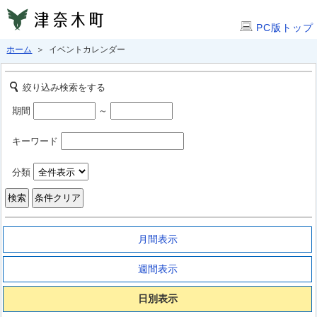
PC版トップ
ホーム
＞ イベントカレンダー
絞り込み検索をする
期間
～
キーワード
分類
月間表示
週間表示
日別表示