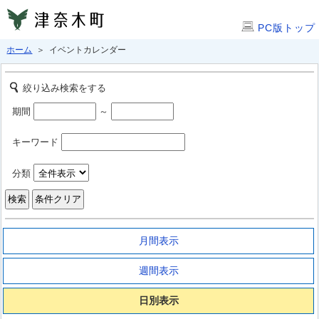
PC版トップ
ホーム
＞ イベントカレンダー
絞り込み検索をする
期間
～
キーワード
分類
月間表示
週間表示
日別表示