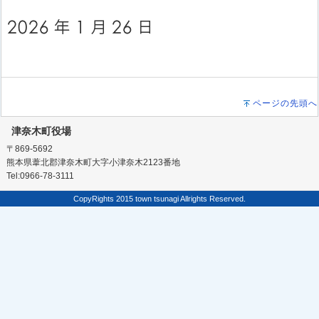
ページの先頭へ
津奈木町役場
〒869-5692
熊本県葦北郡津奈木町大字小津奈木2123番地
Tel:0966-78-3111
CopyRights 2015 town tsunagi Allrights Reserved.