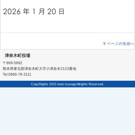
ページの先頭へ
津奈木町役場
〒869-5692
熊本県葦北郡津奈木町大字小津奈木2123番地
Tel:0966-78-3111
CopyRights 2015 town tsunagi Allrights Reserved.