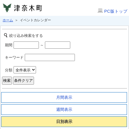
PC版トップ
ホーム
＞ イベントカレンダー
絞り込み検索をする
期間
～
キーワード
分類
月間表示
週間表示
日別表示