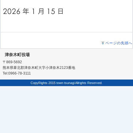
ページの先頭へ
津奈木町役場
〒869-5692
熊本県葦北郡津奈木町大字小津奈木2123番地
Tel:0966-78-3111
CopyRights 2015 town tsunagi Allrights Reserved.