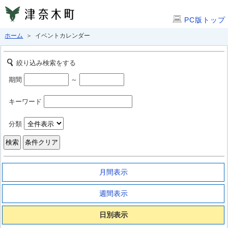
PC版トップ
ホーム
＞ イベントカレンダー
絞り込み検索をする
期間
～
キーワード
分類
月間表示
週間表示
日別表示