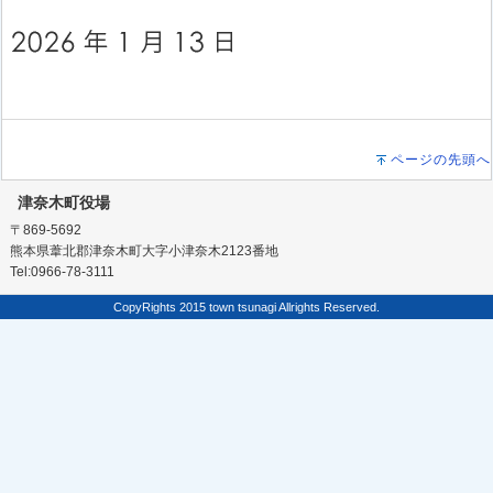
ページの先頭へ
津奈木町役場
〒869-5692
熊本県葦北郡津奈木町大字小津奈木2123番地
Tel:0966-78-3111
CopyRights 2015 town tsunagi Allrights Reserved.