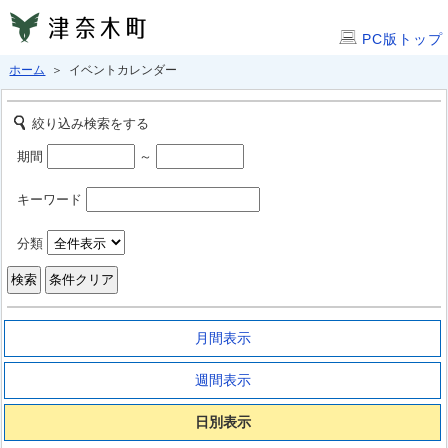
PC版トップ
ホーム
＞ イベントカレンダー
絞り込み検索をする
期間
～
キーワード
分類
月間表示
週間表示
日別表示