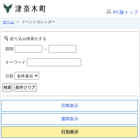
PC版トップ
ホーム
＞ イベントカレンダー
絞り込み検索をする
期間
～
キーワード
分類
月間表示
週間表示
日別表示