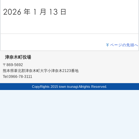
ページの先頭へ
津奈木町役場
〒869-5692
熊本県葦北郡津奈木町大字小津奈木2123番地
Tel:0966-78-3111
CopyRights 2015 town tsunagi Allrights Reserved.