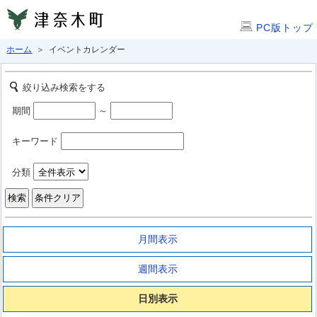
PC版トップ
ホーム
＞ イベントカレンダー
絞り込み検索をする
期間
～
キーワード
分類
月間表示
週間表示
日別表示