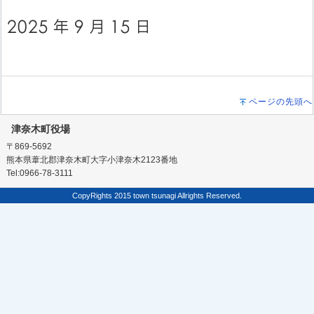
ページの先頭へ
津奈木町役場
〒869-5692
熊本県葦北郡津奈木町大字小津奈木2123番地
Tel:0966-78-3111
CopyRights 2015 town tsunagi Allrights Reserved.