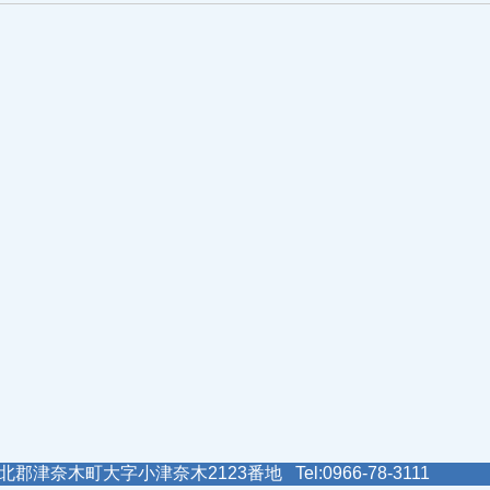
郡津奈木町大字小津奈木2123番地 Tel:0966-78-3111