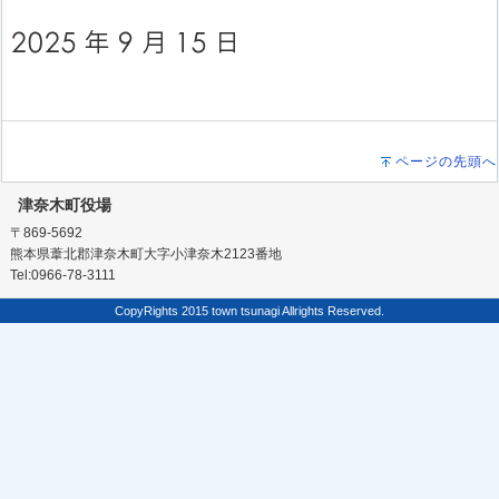
ページの先頭へ
津奈木町役場
〒869-5692
熊本県葦北郡津奈木町大字小津奈木2123番地
Tel:0966-78-3111
CopyRights 2015 town tsunagi Allrights Reserved.