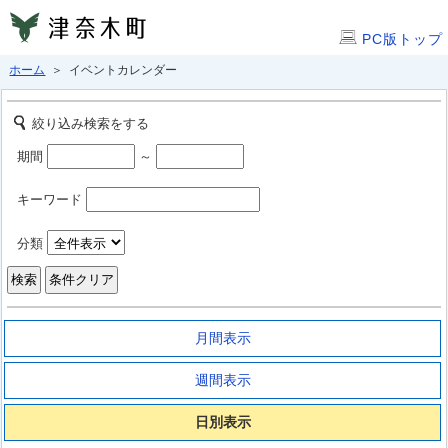
PC版トップ
ホーム
＞ イベントカレンダー
絞り込み検索をする
期間
～
キーワード
分類
月間表示
週間表示
日別表示