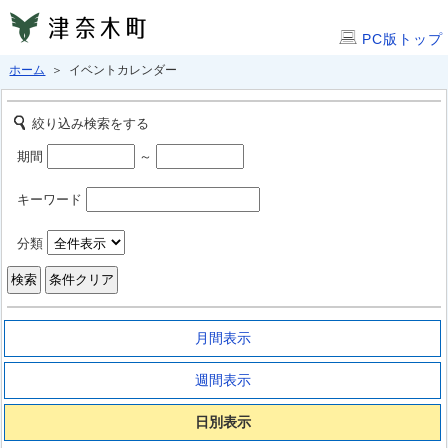
PC版トップ
ホーム
＞ イベントカレンダー
絞り込み検索をする
期間
～
キーワード
分類
月間表示
週間表示
日別表示