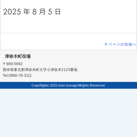
ページの先頭へ
津奈木町役場
〒869-5692
熊本県葦北郡津奈木町大字小津奈木2123番地
Tel:0966-78-3111
CopyRights 2015 town tsunagi Allrights Reserved.