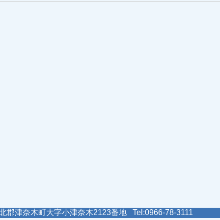
郡津奈木町大字小津奈木2123番地 Tel:0966-78-3111