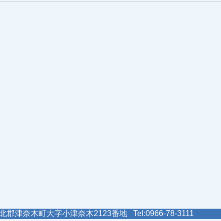
郡津奈木町大字小津奈木2123番地 Tel:0966-78-3111