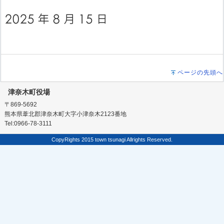
ページの先頭へ
津奈木町役場
〒869-5692
熊本県葦北郡津奈木町大字小津奈木2123番地
Tel:0966-78-3111
CopyRights 2015 town tsunagi Allrights Reserved.