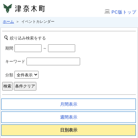
PC版トップ
ホーム
＞ イベントカレンダー
絞り込み検索をする
期間
～
キーワード
分類
月間表示
週間表示
日別表示