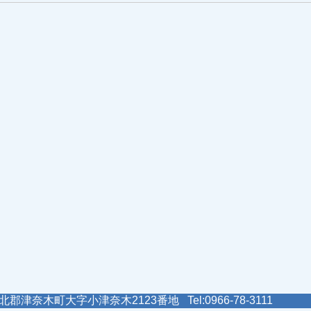
郡津奈木町大字小津奈木2123番地 Tel:0966-78-3111