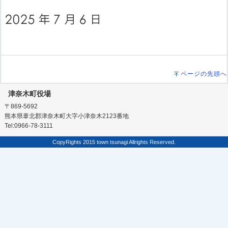
ページの先頭へ
津奈木町役場
〒869-5692
熊本県葦北郡津奈木町大字小津奈木2123番地
Tel:0966-78-3111
CopyRights 2015 town tsunagi Allrights Reserved.