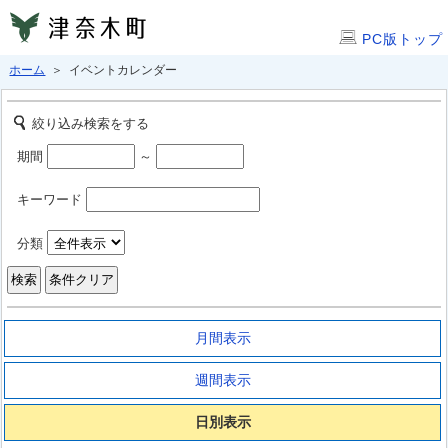
PC版トップ
ホーム
＞ イベントカレンダー
絞り込み検索をする
期間
～
キーワード
分類
月間表示
週間表示
日別表示