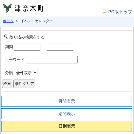
PC版トップ
ホーム
＞ イベントカレンダー
絞り込み検索をする
期間
～
キーワード
分類
月間表示
週間表示
日別表示