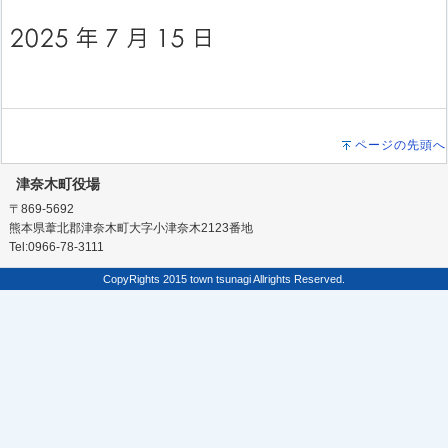
ページの先頭へ
津奈木町役場
〒869-5692
熊本県葦北郡津奈木町大字小津奈木2123番地
Tel:0966-78-3111
CopyRights 2015 town tsunagi Allrights Reserved.