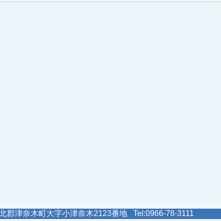
郡津奈木町大字小津奈木2123番地 Tel:0966-78-3111