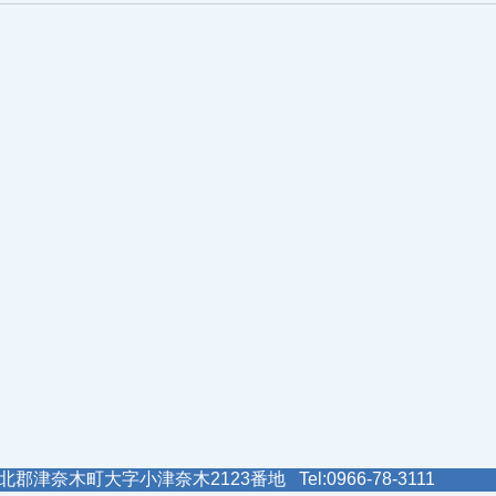
郡津奈木町大字小津奈木2123番地 Tel:0966-78-3111