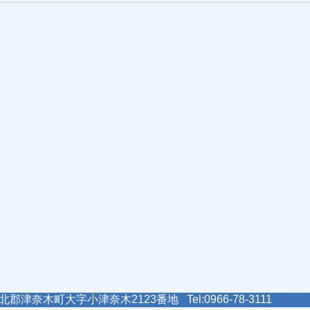
郡津奈木町大字小津奈木2123番地 Tel:0966-78-3111