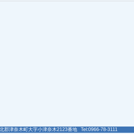
郡津奈木町大字小津奈木2123番地 Tel:0966-78-3111