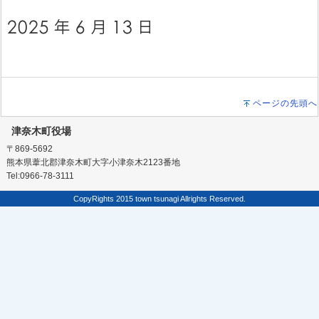
ページの先頭へ
津奈木町役場
〒869-5692
熊本県葦北郡津奈木町大字小津奈木2123番地
Tel:0966-78-3111
CopyRights 2015 town tsunagi Allrights Reserved.