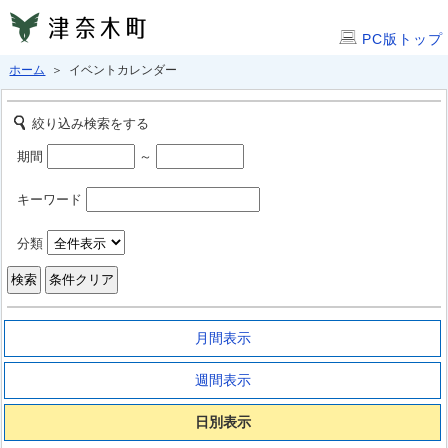
PC版トップ
ホーム
＞ イベントカレンダー
絞り込み検索をする
期間
～
キーワード
分類
月間表示
週間表示
日別表示