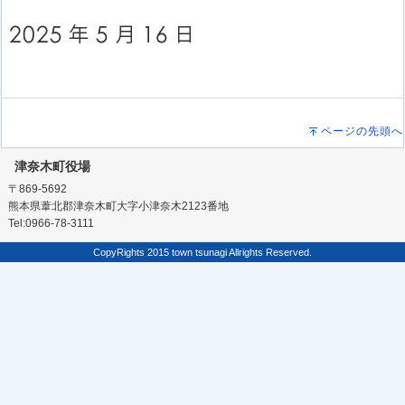
ページの先頭へ
津奈木町役場
〒869-5692
熊本県葦北郡津奈木町大字小津奈木2123番地
Tel:0966-78-3111
CopyRights 2015 town tsunagi Allrights Reserved.