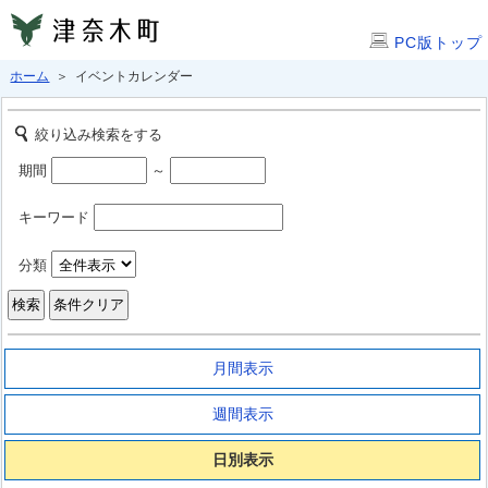
PC版トップ
ホーム
＞ イベントカレンダー
絞り込み検索をする
期間
～
キーワード
分類
月間表示
週間表示
日別表示