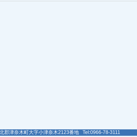
郡津奈木町大字小津奈木2123番地 Tel:0966-78-3111