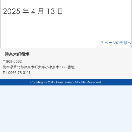
ページの先頭へ
津奈木町役場
〒869-5692
熊本県葦北郡津奈木町大字小津奈木2123番地
Tel:0966-78-3111
CopyRights 2015 town tsunagi Allrights Reserved.