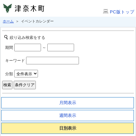
PC版トップ
ホーム
＞ イベントカレンダー
絞り込み検索をする
期間
～
キーワード
分類
月間表示
週間表示
日別表示