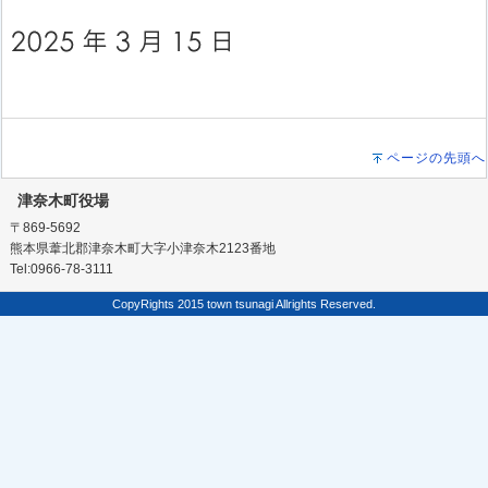
ページの先頭へ
津奈木町役場
〒869-5692
熊本県葦北郡津奈木町大字小津奈木2123番地
Tel:0966-78-3111
CopyRights 2015 town tsunagi Allrights Reserved.