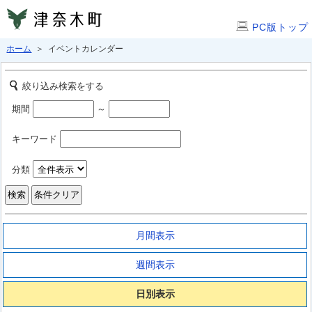
PC版トップ
ホーム
＞ イベントカレンダー
絞り込み検索をする
期間
～
キーワード
分類
月間表示
週間表示
日別表示