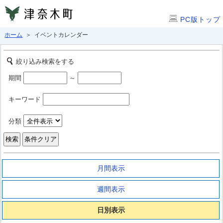
PC版トップ
ホーム
＞ イベントカレンダー
絞り込み検索をする
期間
～
キーワード
分類
月間表示
週間表示
日別表示