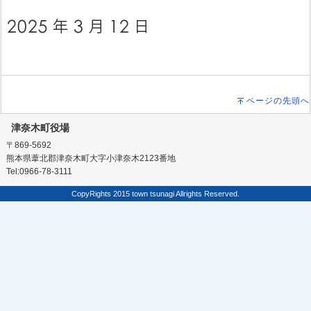
ページの先頭へ
津奈木町役場
〒869-5692
熊本県葦北郡津奈木町大字小津奈木2123番地
Tel:0966-78-3111
CopyRights 2015 town tsunagi Allrights Reserved.