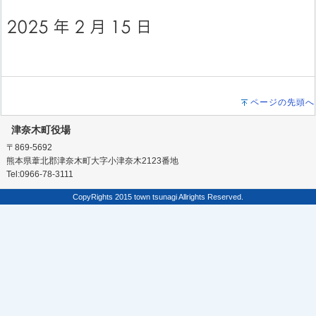
ページの先頭へ
津奈木町役場
〒869-5692
熊本県葦北郡津奈木町大字小津奈木2123番地
Tel:0966-78-3111
CopyRights 2015 town tsunagi Allrights Reserved.