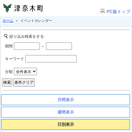
PC版トップ
ホーム
＞ イベントカレンダー
絞り込み検索をする
期間
～
キーワード
分類
月間表示
週間表示
日別表示