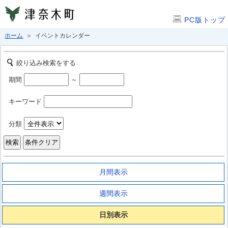
PC版トップ
ホーム
＞ イベントカレンダー
絞り込み検索をする
期間
～
キーワード
分類
月間表示
週間表示
日別表示