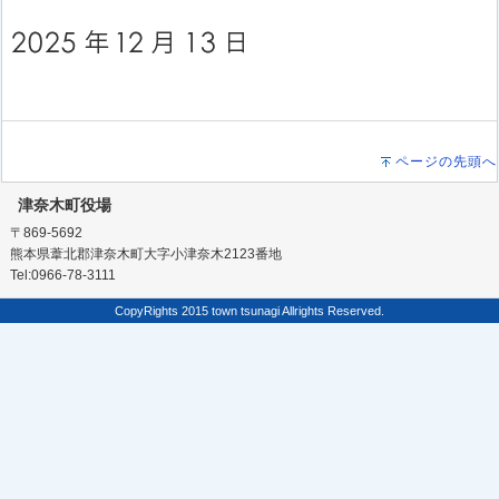
ページの先頭へ
津奈木町役場
〒869-5692
熊本県葦北郡津奈木町大字小津奈木2123番地
Tel:0966-78-3111
CopyRights 2015 town tsunagi Allrights Reserved.