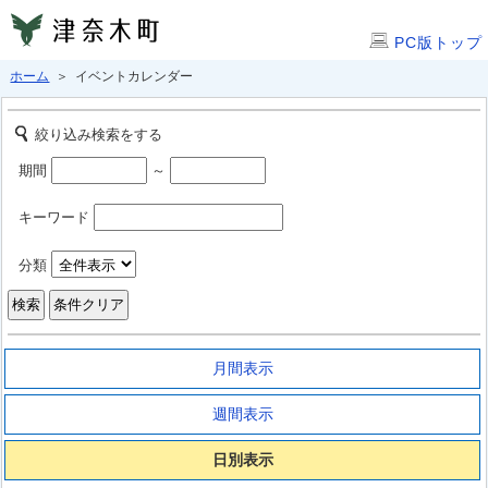
PC版トップ
ホーム
＞ イベントカレンダー
絞り込み検索をする
期間
～
キーワード
分類
月間表示
週間表示
日別表示