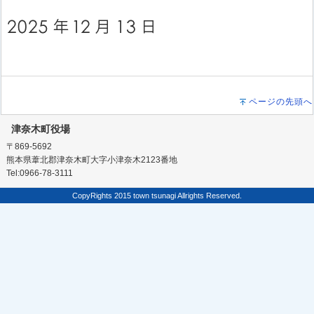
ページの先頭へ
津奈木町役場
〒869-5692
熊本県葦北郡津奈木町大字小津奈木2123番地
Tel:0966-78-3111
CopyRights 2015 town tsunagi Allrights Reserved.