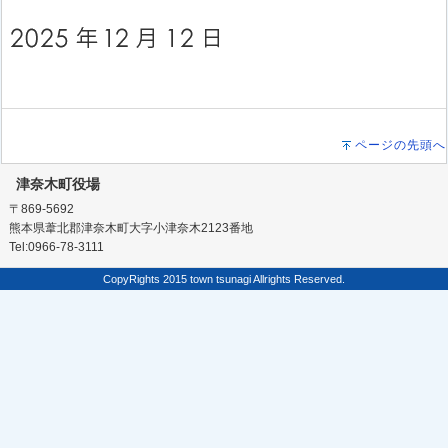
ページの先頭へ
津奈木町役場
〒869-5692
熊本県葦北郡津奈木町大字小津奈木2123番地
Tel:0966-78-3111
CopyRights 2015 town tsunagi Allrights Reserved.