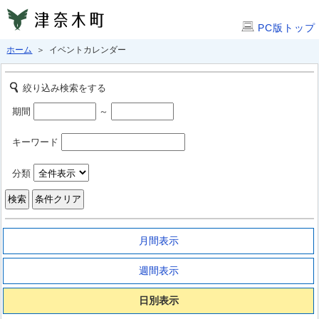
PC版トップ
ホーム
＞ イベントカレンダー
絞り込み検索をする
期間
～
キーワード
分類
月間表示
週間表示
日別表示