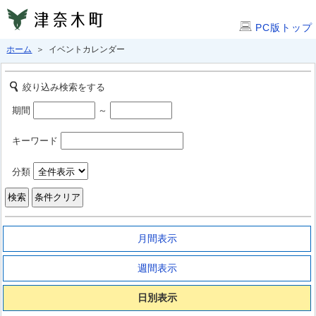
PC版トップ
ホーム
＞ イベントカレンダー
絞り込み検索をする
期間
～
キーワード
分類
月間表示
週間表示
日別表示