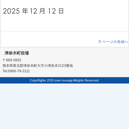
ページの先頭へ
津奈木町役場
〒869-5692
熊本県葦北郡津奈木町大字小津奈木2123番地
Tel:0966-78-3111
CopyRights 2015 town tsunagi Allrights Reserved.