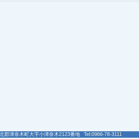
郡津奈木町大字小津奈木2123番地 Tel:0966-78-3111