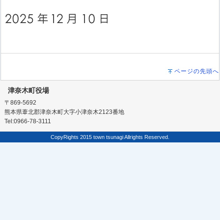
ページの先頭へ
津奈木町役場
〒869-5692
熊本県葦北郡津奈木町大字小津奈木2123番地
Tel:0966-78-3111
CopyRights 2015 town tsunagi Allrights Reserved.