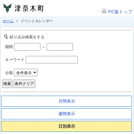
PC版トップ
ホーム
＞ イベントカレンダー
絞り込み検索をする
期間
～
キーワード
分類
月間表示
週間表示
日別表示