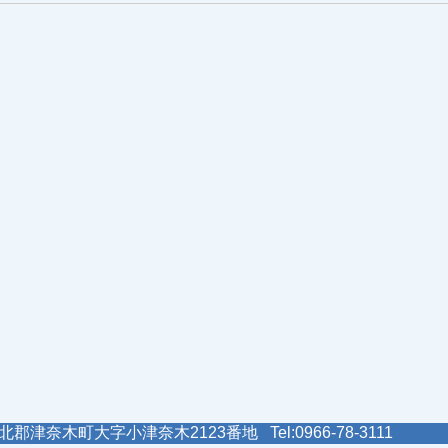
郡津奈木町大字小津奈木2123番地 Tel:0966-78-3111