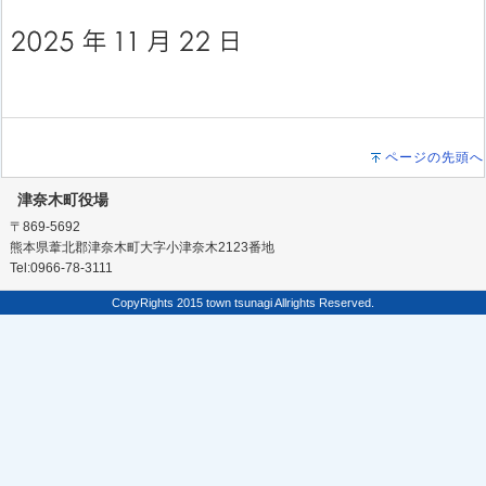
ページの先頭へ
津奈木町役場
〒869-5692
熊本県葦北郡津奈木町大字小津奈木2123番地
Tel:0966-78-3111
CopyRights 2015 town tsunagi Allrights Reserved.