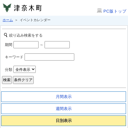
PC版トップ
ホーム
＞ イベントカレンダー
絞り込み検索をする
期間
～
キーワード
分類
月間表示
週間表示
日別表示