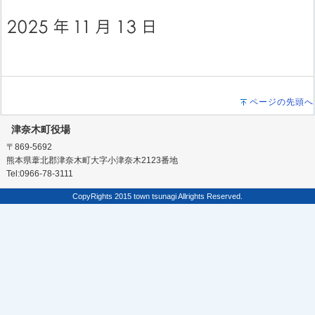
ページの先頭へ
津奈木町役場
〒869-5692
熊本県葦北郡津奈木町大字小津奈木2123番地
Tel:0966-78-3111
CopyRights 2015 town tsunagi Allrights Reserved.