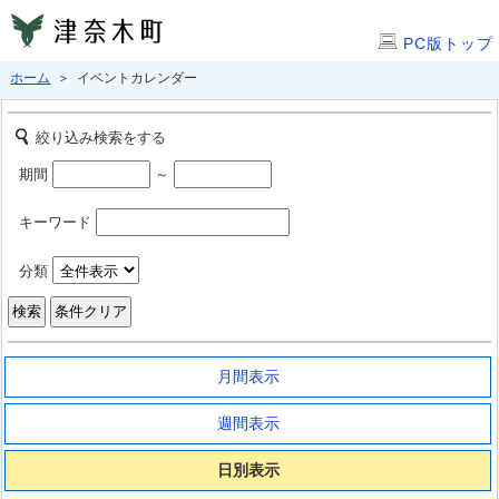
PC版トップ
ホーム
＞ イベントカレンダー
絞り込み検索をする
期間
～
キーワード
分類
月間表示
週間表示
日別表示