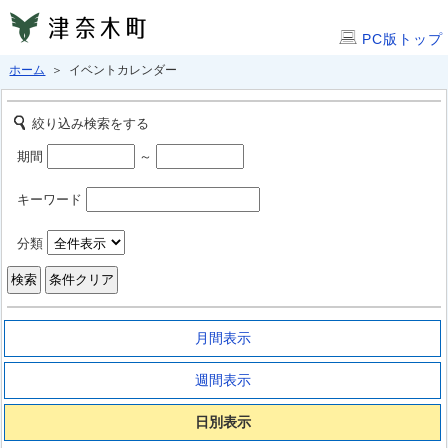
PC版トップ
ホーム
＞ イベントカレンダー
絞り込み検索をする
期間
～
キーワード
分類
月間表示
週間表示
日別表示