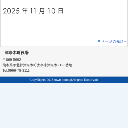
ページの先頭へ
津奈木町役場
〒869-5692
熊本県葦北郡津奈木町大字小津奈木2123番地
Tel:0966-78-3111
CopyRights 2015 town tsunagi Allrights Reserved.