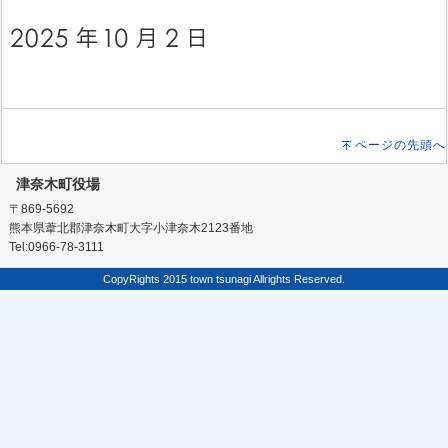
ページの先頭へ
津奈木町役場
〒869-5692
熊本県葦北郡津奈木町大字小津奈木2123番地
Tel:0966-78-3111
CopyRights 2015 town tsunagi Allrights Reserved.