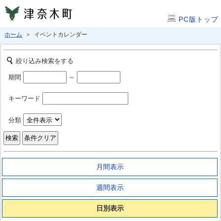
PC版トップ
ホーム
＞ イベントカレンダー
絞り込み検索をする
期間
～
キーワード
分類
月間表示
週間表示
日別表示