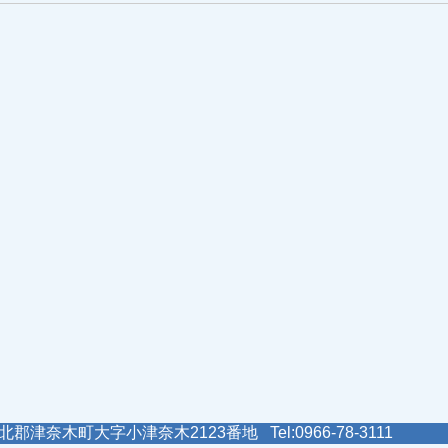
郡津奈木町大字小津奈木2123番地 Tel:0966-78-3111