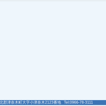
郡津奈木町大字小津奈木2123番地 Tel:0966-78-3111