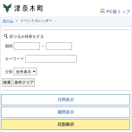
PC版トップ
ホーム
＞ イベントカレンダー
絞り込み検索をする
期間
～
キーワード
分類
月間表示
週間表示
日別表示