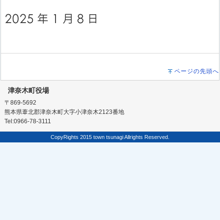
ページの先頭へ
津奈木町役場
〒869-5692
熊本県葦北郡津奈木町大字小津奈木2123番地
Tel:0966-78-3111
CopyRights 2015 town tsunagi Allrights Reserved.