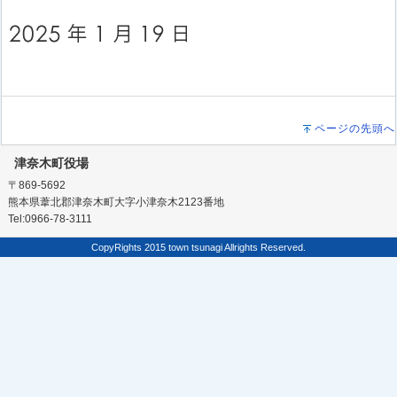
ページの先頭へ
津奈木町役場
〒869-5692
熊本県葦北郡津奈木町大字小津奈木2123番地
Tel:0966-78-3111
CopyRights 2015 town tsunagi Allrights Reserved.