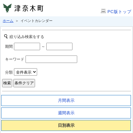
PC版トップ
ホーム
＞ イベントカレンダー
絞り込み検索をする
期間
～
キーワード
分類
月間表示
週間表示
日別表示