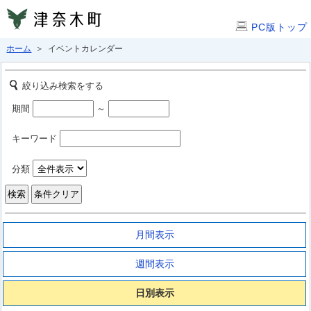
PC版トップ
ホーム
＞ イベントカレンダー
絞り込み検索をする
期間
～
キーワード
分類
月間表示
週間表示
日別表示