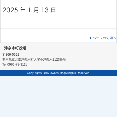
ページの先頭へ
津奈木町役場
〒869-5692
熊本県葦北郡津奈木町大字小津奈木2123番地
Tel:0966-78-3111
CopyRights 2015 town tsunagi Allrights Reserved.