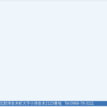
郡津奈木町大字小津奈木2123番地 Tel:0966-78-3111